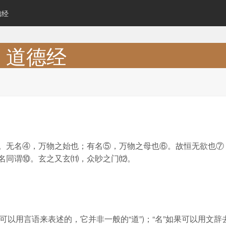
德经
道德经
。无名④，万物之始也；有名⑤，万物之母也⑥。故恒无欲也⑦
名同谓⑩。玄之又玄⑾，众眇之门⑿。
”是可以用言语来表述的，它并非一般的“道”)；“名”如果可以用文辞