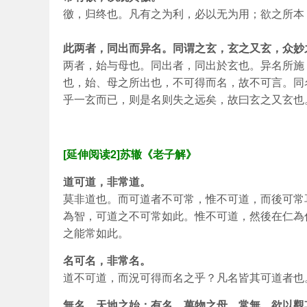
徼，归终也。凡有之为利，必以无为用；欲之所本
此两者，同出而异名。同谓之玄，玄之又玄，众妙
两者，始与母也。同出者，同出於玄也。异名所施
也，始、母之所出也，不可得而名，故不可言。同
乎一玄而已，则是名则失之远矣，故曰玄之又玄也
[延伸阅读2]苏辙《老子解》
道可道，非常道。
莫非道也。而可道者不可常，惟不可道，而後可常
為智，可道之不可常如此。惟不可道，然後在仁為
之能常如此。
名可名，非常名。
道不可道，而況可得而名之乎？凡名皆其可道者也
無名，天地之始；有名，萬物之母。常無，欲以觀