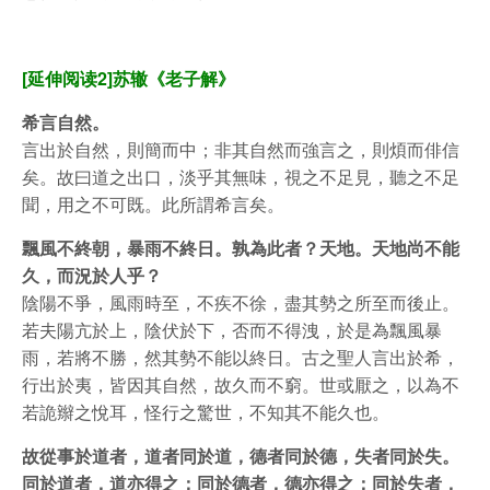
[延伸阅读2]苏辙《老子解》
希言自然。
言出於自然，則簡而中；非其自然而強言之，則煩而俳信
矣。故曰道之出口，淡乎其無味，視之不足見，聽之不足
聞，用之不可既。此所謂希言矣。
飄風不終朝，暴雨不終日。孰為此者？天地。天地尚不能
久，而況於人乎？
陰陽不爭，風雨時至，不疾不徐，盡其勢之所至而後止。
若夫陽亢於上，陰伏於下，否而不得洩，於是為飄風暴
雨，若將不勝，然其勢不能以終日。古之聖人言出於希，
行出於夷，皆因其自然，故久而不窮。世或厭之，以為不
若詭辮之悅耳，怪行之驚世，不知其不能久也。
故從事於道者，道者同於道，德者同於德，失者同於失。
同於道者，道亦得之；同於德者，德亦得之；同於失者，