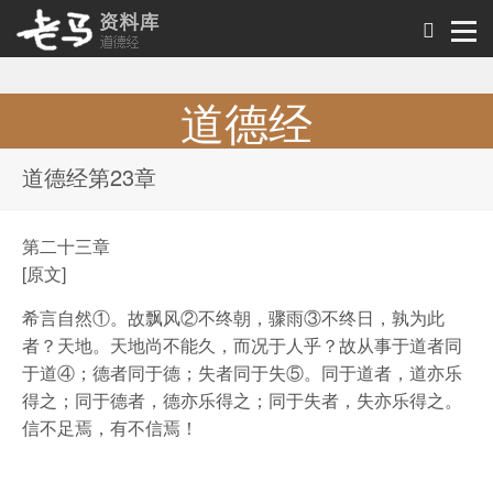
道德经
道德经原文及解析
道德经第23章
第二十三章
[原文]
希言自然①。故飘风②不终朝，骤雨③不终日，孰为此
者？天地。天地尚不能久，而况于人乎？故从事于道者同
于道④；德者同于德；失者同于失⑤。同于道者，道亦乐
得之；同于德者，德亦乐得之；同于失者，失亦乐得之。
信不足焉，有不信焉！