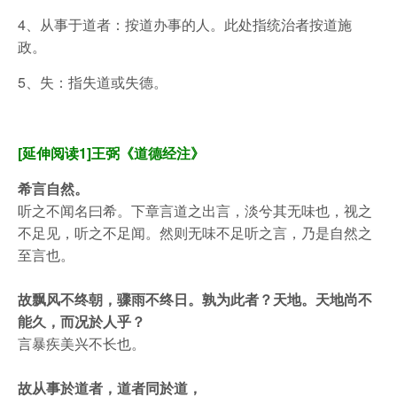
4、从事于道者：按道办事的人。此处指统治者按道施
政。
5、失：指失道或失德。
[延伸阅读1]王弼《道德经注》
希言自然。
听之不闻名曰希。下章言道之出言，淡兮其无味也，视之
不足见，听之不足闻。然则无味不足听之言，乃是自然之
至言也。
故飘风不终朝，骤雨不终日。孰为此者？天地。天地尚不
能久，而况於人乎？
言暴疾美兴不长也。
故从事於道者，道者同於道，