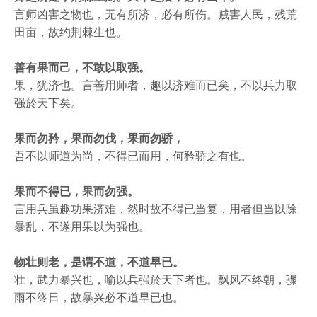
言师凶害之物也，无有所济，必有所伤。贼害人民，残荒
田亩，故约荆棘生也。
善有果而己，不敢以取强。
果，犹济也。言善用师者，趣以济难而已矣，不以兵力取
强於天下矣。
果而勿矜，果而勿伐，果而勿骄，
吾不以师道为尚，不得已而用，何矜骄之有也。
果而不得已，果而勿强。
言用兵虽趣功果济难，然时故不得已当复，用者但当以除
暴乱，不遂用果以为强也。
物壮则老，是谓不道，不道早已。
壮，武力暴兴也，喻以兵强於天下者也。飘风不终朝，骤
雨不终日，故暴兴必不道早已也。