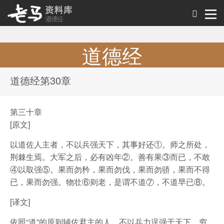
道德经
道德经原文及解析
道德经第30章
第三十章
[原文]
以道佐人主者，不以兵强天下，其事好还①。师之所处，
荆棘生焉。大军之后，必有凶年②。善有果③而已，不敢
④以取强⑤。果而勿矜，果而勿伐，果而勿骄，果而不得
已，果而勿强。物壮⑥则老，是谓不道⑦，不道早已⑧。
[译文]
依照“道”的原则辅佐君主的人，不以兵力逞强于天下。穷