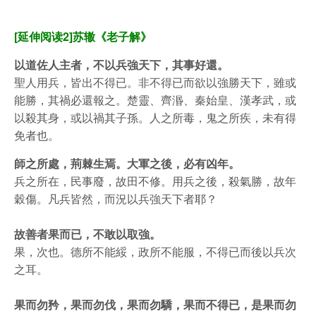
[延伸阅读2]苏辙《老子解》
以道佐人主者，不以兵強天下，其事好還。
聖人用兵，皆出不得已。非不得已而欲以強勝天下，雖或
能勝，其禍必還報之。楚靈、齊湣、秦始皇、漢孝武，或
以殺其身，或以禍其子孫。人之所毒，鬼之所疾，未有得
免者也。
師之所處，荊棘生焉。大軍之後，必有凶年。
兵之所在，民事廢，故田不修。用兵之後，殺氣勝，故年
穀傷。凡兵皆然，而況以兵強天下者耶？
故善者果而已，不敢以取強。
果，次也。德所不能綏，政所不能服，不得已而後以兵次
之耳。
果而勿矜，果而勿伐，果而勿驕，果而不得已，是果而勿