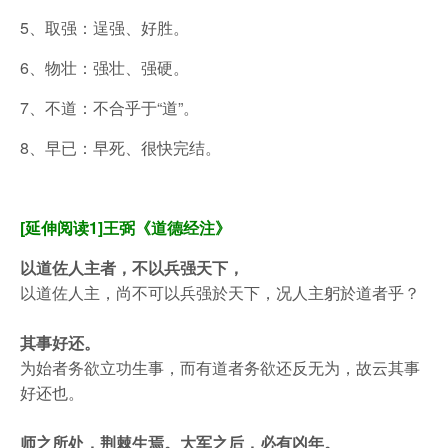
5、取强：逞强、好胜。
6、物壮：强壮、强硬。
7、不道：不合乎于“道”。
8、早已：早死、很快完结。
[延伸阅读1]王弼《道德经注》
以道佐人主者，不以兵强天下，
以道佐人主，尚不可以兵强於天下，况人主躬於道者乎？
其事好还。
为始者务欲立功生事，而有道者务欲还反无为，故云其事
好还也。
师之所处，荆棘生焉。大军之后，必有凶年。