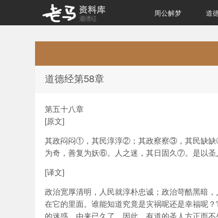
周公解梦
道
道德经原文及解析
道德经第58章
第五十八章
[原文]
其政闷闷①，其民淳淳②；其政察察③，其民缺缺
为奇，善复为妖⑥。人之迷，其日固久⑦。是以圣
[译文]
政治宽厚清明，人民就淳朴忠诚；政治苛酷黑暗，
在它的里面。谁能知道究竟是灾祸呢还是幸福呢？
的迷惑，由来已久了。因此，有道的圣人方正而不