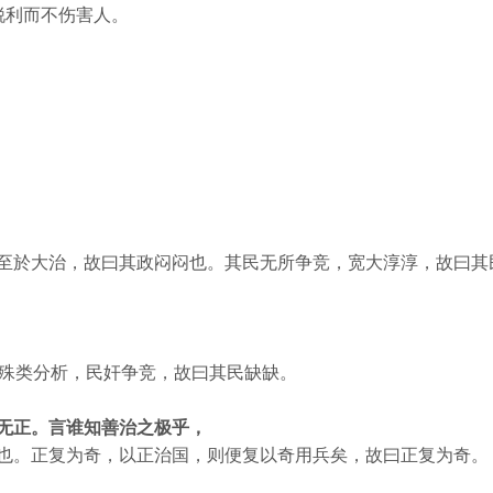
锐利而不伤害人。
至於大治，故曰其政闷闷也。其民无所争竞，宽大淳淳，故曰其
。殊类分析，民奸争竞，故曰其民缺缺。
无正。言谁知善治之极乎，
也。正复为奇，以正治国，则便复以奇用兵矣，故曰正复为奇。