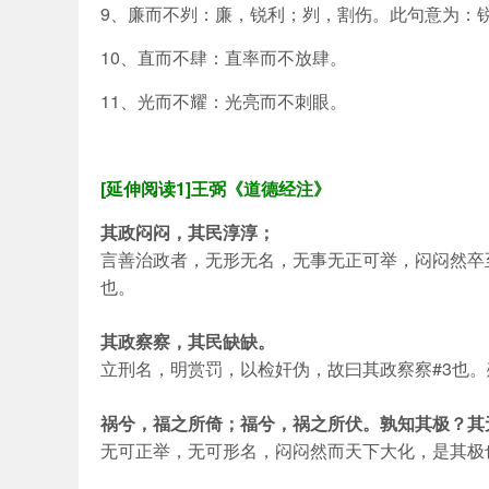
9、廉而不刿：廉，锐利；刿，割伤。此句意为：
10、直而不肆：直率而不放肆。
11、光而不耀：光亮而不刺眼。
[延伸阅读1]王弼《道德经注》
其政闷闷，其民淳淳；
言善治政者，无形无名，无事无正可举，闷闷然卒
也。
其政察察，其民缺缺。
立刑名，明赏罚，以检奸伪，故曰其政察察#3也
祸兮，福之所倚；福兮，祸之所伏。孰知其极？其
无可正举，无可形名，闷闷然而天下大化，是其极