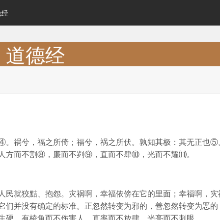
德经
道德经
④。祸兮，福之所倚；福兮，祸之所伏。孰知其极：其无正也⑤
人方而不割⑧，廉而不刿⑨，直而不肆⑩，光而不耀⑾。
人民就狡黠、抱怨。灾祸啊，幸福依傍在它的里面；幸福啊，灾
它们并没有确定的标准。正忽然转变为邪的，善忽然转变为恶的
生硬，有棱角而不伤害人，直率而不放肆，光亮而不刺眼。