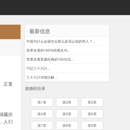
最新信息
中国为什么会诞生出那么多高认知的穷人？...
世界名著的100句经典名句...
世界名著里最经典的100句话...
巧记三十六计...
三十六计详细注解...
。正复
道德经目录
第1章
第2章
第3章
祸藏伏
第4章
第5章
第6章
，人们
第7章
第8章
第9章