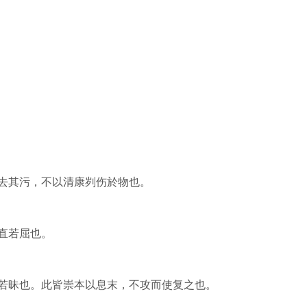
去其污，不以清康刿伤於物也。
直若屈也。
若昧也。此皆崇本以息末，不攻而使复之也。