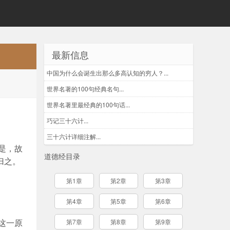
最新信息
中国为什么会诞生出那么多高认知的穷人？...
世界名著的100句经典名句...
世界名著里最经典的100句话...
巧记三十六计...
三十六计详细注解...
是，故
道德经目录
归之。
第1章
第2章
第3章
第4章
第5章
第6章
这一原
第7章
第8章
第9章