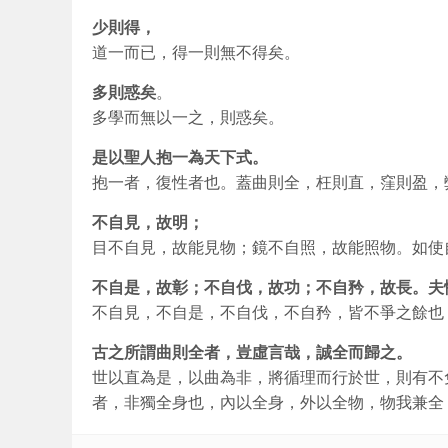
少則得，
道一而已，得一則無不得矣。
多則惑矣
。
多學而無以一之，則惑矣。
是以聖人抱一為天下式。
抱一者，復性者也。蓋曲則全，枉則直，窪則盈，
不自見，故明；
目不自見，故能見物；鏡不自照，故能照物。如使
不自是，故彰；不自伐，故功；不自矜，故長。夫
不自見，不自是，不自伐，不自矜，皆不爭之餘也
古之所謂曲則全者，豈虛言哉，誠全而歸之。
世以直為是，以曲為非，將循理而行於世，則有不
者，非獨全身也，內以全身，外以全物，物我兼全