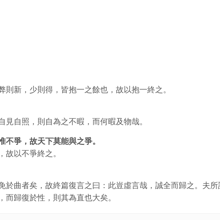
弊則新，少則得，皆抱一之餘也，故以抱一終之。
自見自照，則自為之不暇，而何暇及物哉。
惟不爭，故天下莫能與之爭。
，故以不爭終之。
免於曲者矣，故終篇復言之曰：此豈虛言哉，誠全而歸之。夫所
，而歸復於性，則其為直也大矣。