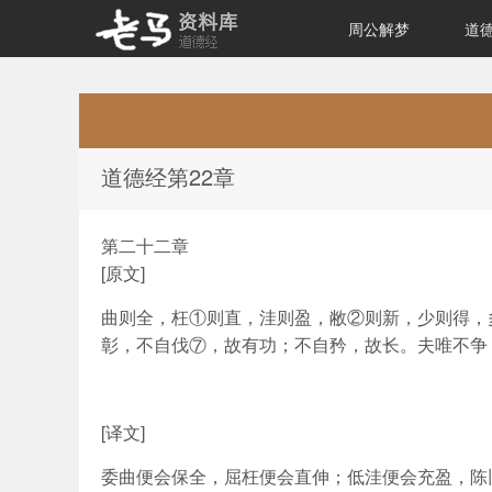
周公解梦
道
道德经原文及解析
道德经第22章
第二十二章
[原文]
曲则全，枉①则直，洼则盈，敝②则新，少则得，
彰，不自伐⑦，故有功；不自矜，故长。夫唯不争
[译文]
委曲便会保全，屈枉便会直伸；低洼便会充盈，陈