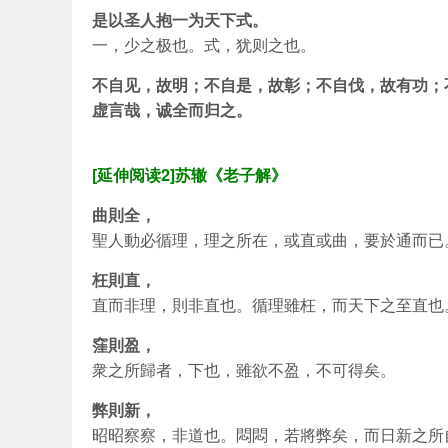
是以圣人抱一为天下式。
一，少之极也。式，犹则之也。
不自见，故明；不自是，故彰；不自伐，故有功；
虚言哉，诚全而归之。
[延伸阅读2]苏辙《老子解》
曲則全，
聖人動必循理，理之所在，或直或曲，要於通而已
枉則直，
直而非理，則非直也。循理雖枉，而天下之至直也
窪則盈，
衆之所歸者，下也，雖欲不盈，不可得矣。
弊則新，
昭昭察察，非道也。悶悶，若將弊矣，而日新之所