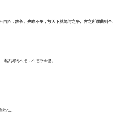
不自矜，故长。夫唯不争，故天下莫能与之争。古之所谓曲则全
。通故與物不迕，不迕故全也。
。
自出也。