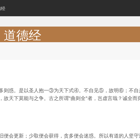
德经
道德经
多则惑。是以圣人抱一③为天下式④。不自见⑤，故明⑥；不自
，故天下莫能与之争。古之所谓"曲则全"者，岂虚言哉？诚全而
旧便会更新；少取便会获得，贪多便会迷惑。所以有道的人坚守