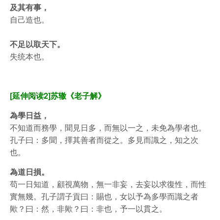
及其有事，
自己造也。
不足以取天下。
失统本也。
[延伸阅读2]苏辙《老子解》
為學日益，
不知道而務學，聞見日多，而無以一之，未免為學者也。
孔子曰：多聞，擇其善者而從之。多見而識之，知之次
也。
為道日損。
苟一日知道，顧視萬物，無一非妄，去妄以求復性，而性
實無幾。孔子謂子貢曰：賜也，女以予為多學而識之者
歟？曰：然，非歟？曰：非也，予一以貫之。