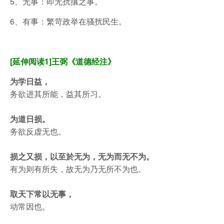
5、无事：即无扰攘之事。
6、有事：繁苛政举在骚扰民生。
[延伸阅读1]王弼《道德经注》
为学日益，
务欲进其所能，益其所习。
为道日损。
务欲反虚无也。
损之又损，以至於无为，无为而无不为。
有为则有所失，故无为乃无所不为也。
取天下常以无事，
动常因也。