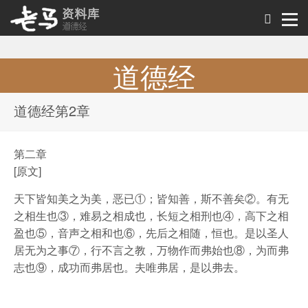
道德经
道德经原文及解析
道德经第2章
第二章
[原文]
天下皆知美之为美，恶已①；皆知善，斯不善矣②。有无
之相生也③，难易之相成也，长短之相刑也④，高下之相
盈也⑤，音声之相和也⑥，先后之相随，恒也。是以圣人
居无为之事⑦，行不言之教，万物作而弗始也⑧，为而弗
志也⑨，成功而弗居也。夫唯弗居，是以弗去。