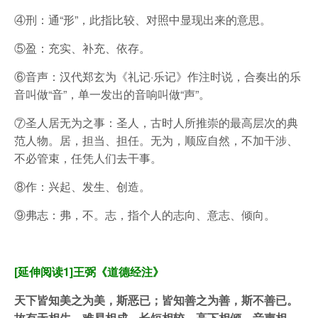
④刑：通“形”，此指比较、对照中显现出来的意思。
⑤盈：充实、补充、依存。
⑥音声：汉代郑玄为《礼记·乐记》作注时说，合奏出的乐
音叫做“音”，单一发出的音响叫做“声”。
⑦圣人居无为之事：圣人，古时人所推崇的最高层次的典
范人物。居，担当、担任。无为，顺应自然，不加干涉、
不必管束，任凭人们去干事。
⑧作：兴起、发生、创造。
⑨弗志：弗，不。志，指个人的志向、意志、倾向。
[延伸阅读1]王弼《道德经注》
天下皆知美之为美，斯恶已；皆知善之为善，斯不善已。
故有无相生，难易相成，长短相较，高下相倾，音声相