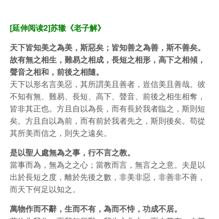
[延伸阅读2]苏辙《老子解》
天下皆知美之為美，斯惡矣；皆知善之為善，斯不善矣。
故有無之相生，難易之相成，長短之相形，高下之相傾，
聲音之相和，前後之相隨。
天下以形名言美惡，其所謂美且善者，豈信美且善哉。彼
不知有無、難易、長短、高下、聲音、前後之相生相奪，
皆非其正也。方且自以為長，而有長於我者臨之，斯則短
矣。方且自以為前，而有前於我者先之，斯則後矣。苟從
其所美而信之，則失之遠矣。
是以聖人處無為之事，行不言之教。
當事而為，無為之之心；當教而言，無言之之意。夫是以
出於長短之度，離於先後之數，非美非惡，非善非不善，
而天下何足以知之。
萬物作而不辭，生而不有，為而不恃，功成不居。