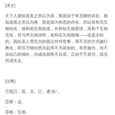
[译文]
天下人都知道美之所以为美，那是由于有丑陋的存在。都
知道善之所以为善，那是因为有恶的存在。所以有和无互
相转化，难和易互相形成，长和短互相显现，高和下互相
充实，音与声互相谐和，前和后互相接随——这是永恒
的。因此圣人用无为的观点对待世事，用不言的方式施行
教化：听任万物自然兴起而不为其创始，有所施为，但不
加自己的倾向，功成业就而不自居。正由于不居功，就无
所谓失去。
[注释]
①恶已：恶、丑。已，通“矣”。
②斯：这。
③相：互相。