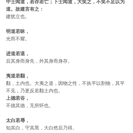
中士闻道，若存若亡；下士闻道，大笑之，不笑不足以为
道。故建言有之：
建犹立也。
明道若昧，
光而不耀。
进道若退，
后其身而身先，外其身而身存。
夷道若颣，
颣，土内也。大夷之道，因物之性，不执平以割物，其平
不见，乃更反若颣土内也。
上德若谷，
不德其德，无所怀也。
太白若辱，
知其白，守其黑，大白然后乃得。