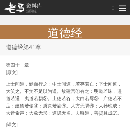
道德经
道德经原文及解析
道德经第41章
第四十一章
[原文]
上士闻道，勤而行之；中士闻道，若存若亡；下士闻道，
大笑之。不笑不足以为道。故建言①有之：明道若昧，进
道若退，夷道若纇②。上德若谷；大白若辱③；广德若不
足；建德若偷④；质真若渝⑤。大方无隅⑥；大器晚成；
大音希声；大象无形；道隐无名。夫唯道，善贷且成⑦。
[译文]