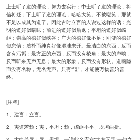
上士听了道的理论，努力去实行；中士听了道的理论，将
信将疑；下士听了道的理论，哈哈大笑。不被嘲笑，那就
不足以成其为道了。因此古时立言的人说过这样的话：光
明的道好似暗昧；前进的道好似后退；平坦的道好似崎
岖；崇高的德好似峡谷；广大的德好像不足；刚健的德好
似怠惰；质朴而纯真好像混浊未开。最洁白的东西，反而
含有污垢；最方正的东西，反而没有棱角；最大的声响，
反而听来无声无息；最大的形象，反而没有形状。道幽隐
而没有名称，无名无声。只有“道”，才能使万物善始善
终。
[注释]
1、建言：立言。
2、夷道若纇：夷，平坦；纇，崎岖不平、坎坷曲折。
3、大白若辱：辱，黑垢。一说此名应在“大方无隅”一句之